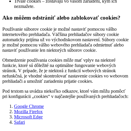
Trvalé cookies – zostávajú vo vašom zariadení, kým ich
nezmažete.
Ako môžem odstrániť alebo zablokovať cookies?
Používanie súborov cookie je možné nastaviť pomocou vášho
internetového prehliadača. Väčšina prehliadačov súbory cookie
automaticky prijíma už vo východiskovom nastavení. Súbory cookie
je možné pomocou vášho webového prehliadača odmietnuť alebo
nastaviť používanie len niektorých súborov cookie.
Obmedzenie používania cookies môže mať vplyv na niektoré
funkcie, ktoré sú dôležité na optimálne fungovanie webových
stránok. V prípade, že je niektorá z funkcií webových stránok
nefunkčná, je vhodné skontrolovať nastavenie cookies vo webovom
prehliadači a umožniť zariadeniu prijatie cookies.
Pod textom sa uvádza niekoľko odkazov, ktoré vám môžu pomôcť
pri konfigurácii „cookies“ v najčastejšie používaných prehliadačoch:
Google Chrome
Mozilla Firefox
Microsoft Edge
Safari