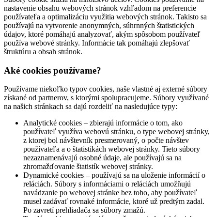
nastavenie obsahu webových stránok vzhľadom na preferencie
používateľa a optimalizáciu využitia webových stránok. Takisto sa
používajú na vytvorenie anonymných, súhrnných štatistických
údajov, ktoré pomáhajú analyzovať, akým spôsobom používateľ
používa webové stránky. Informácie tak pomáhajú zlepšovať
štruktúru a obsah stránok.
Aké cookies používame?
Používame niekoľko typov cookies, naše vlastné aj externé súbory
získané od partnerov, s ktorými spolupracujeme. Súbory využívané
na našich stránkach sa dajú rozdeliť na nasledujúce typy:
Analytické cookies – zbierajú informácie o tom, ako
používateľ využíva webovú stránku, o type webovej stránky,
z ktorej bol návštevník presmerovaný, o počte návštev
používateľa a o štatistikách webovej stránky. Tieto súbory
nezaznamenávajú osobné údaje, ale používajú sa na
zhromažďovanie štatistík webovej stránky.
Dynamické cookies – používajú sa na uloženie informácií o
reláciách. Súbory s informáciami o reláciách umožňujú
navádzanie po webovej stránke bez toho, aby používateľ
musel zadávať rovnaké informácie, ktoré už predtým zadal.
Po zavretí prehliadača sa súbory zmažú.