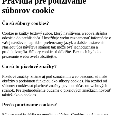
Pravidlá pre používanie
súborov cookie
Čo sú súbory cookies?
Cookie je krátky textový súbor, ktorý navštívená webová stránka
odosiela do prehliadača. Umožňuje webu zaznamenať informácie o
vašej návšteve, napríklad preferovaný jazyk a ďalšie nastavenia.
Nasledujúca návšteva stránok tak môže byť jednoduchšia a
produktívnejšia. Súbory cookie sú dôležité. Bez nich by bolo
prezeranie webu oveľa zložitejšie.
Čo sú to pixelové značky?
Pixelové značky, známe aj pod označením web beacons, sú malé
obrázky s podobnou funkciou ako súbory cookies. Na rozdiel od
súborov cookies sú pixelové značky pevnou súčasťou webových
stránok. Pre zjednodušenie budeme o pixelových značkách hovoriť
taktiež ako o cookies.
Prečo používame cookies?
Súbory cookie slúžia na množstvo účelov. Cookies používame na