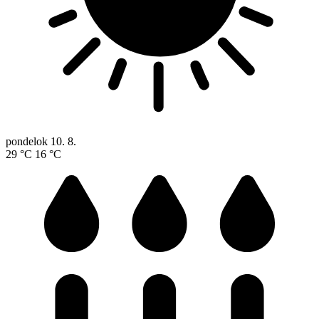
pondelok
10. 8.
29 °C
16 °C