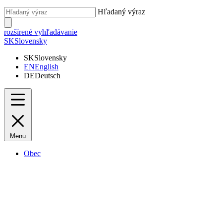
Hľadaný výraz
rozšírené vyhľadávanie
SK
Slovensky
SK
Slovensky
EN
English
DE
Deutsch
Menu
Obec