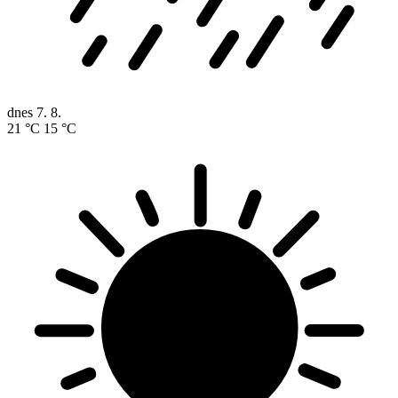
dnes
7. 8.
21 °C
15 °C