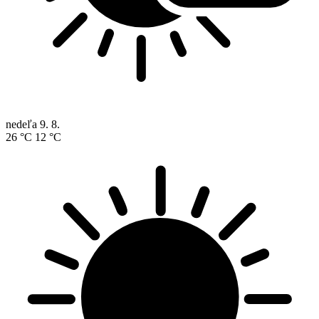
nedeľa
9. 8.
26 °C
12 °C