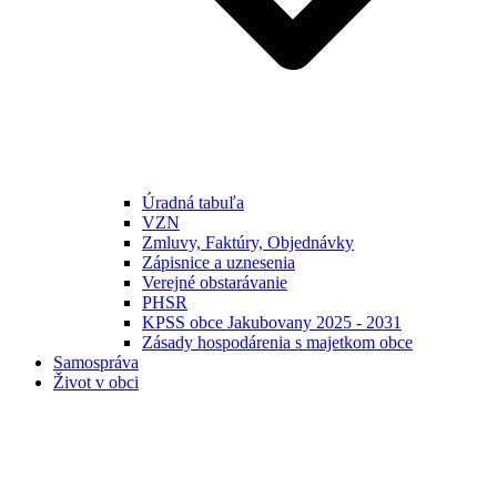
Úradná tabuľa
VZN
Zmluvy, Faktúry, Objednávky
Zápisnice a uznesenia
Verejné obstarávanie
PHSR
KPSS obce Jakubovany 2025 - 2031
Zásady hospodárenia s majetkom obce
Samospráva
Život v obci