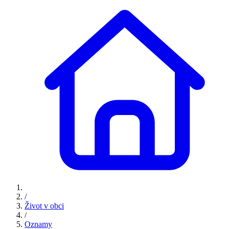
/
Život v obci
/
Oznamy