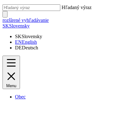
Hľadaný výraz
rozšírené vyhľadávanie
SK
Slovensky
SK
Slovensky
EN
English
DE
Deutsch
Menu
Obec