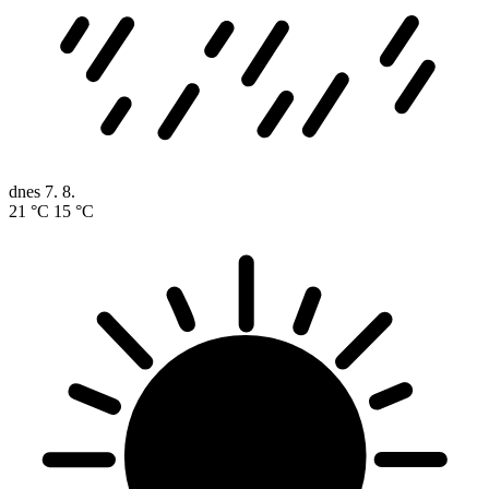
dnes
7. 8.
21 °C
15 °C