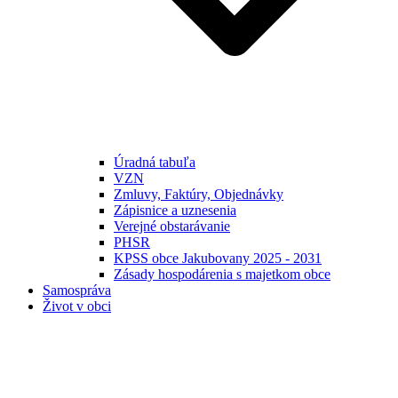
Úradná tabuľa
VZN
Zmluvy, Faktúry, Objednávky
Zápisnice a uznesenia
Verejné obstarávanie
PHSR
KPSS obce Jakubovany 2025 - 2031
Zásady hospodárenia s majetkom obce
Samospráva
Život v obci