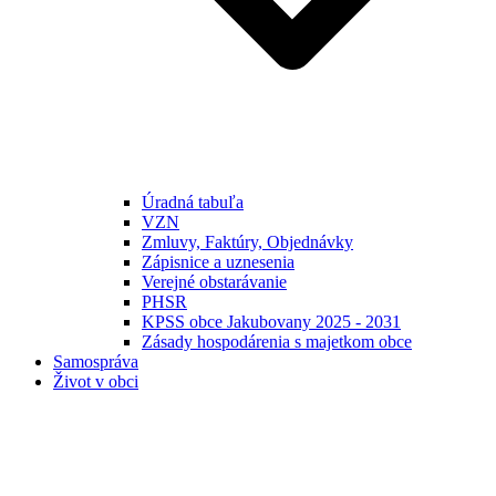
Úradná tabuľa
VZN
Zmluvy, Faktúry, Objednávky
Zápisnice a uznesenia
Verejné obstarávanie
PHSR
KPSS obce Jakubovany 2025 - 2031
Zásady hospodárenia s majetkom obce
Samospráva
Život v obci