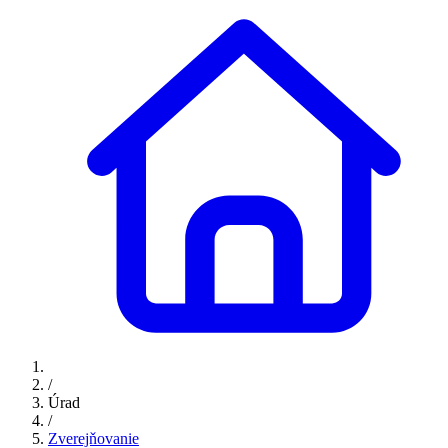
/
Úrad
/
Zverejňovanie