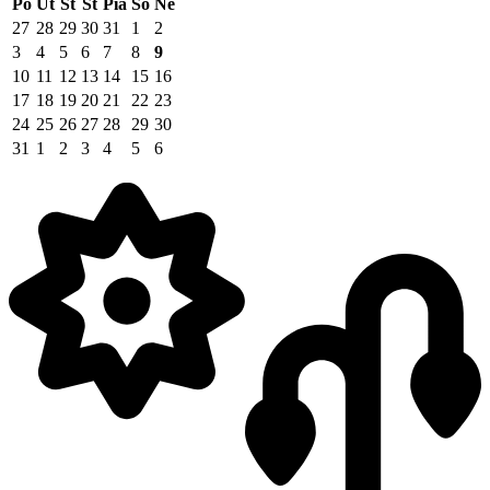
Po
Ut
St
Št
Pia
So
Ne
27
28
29
30
31
1
2
3
4
5
6
7
8
9
10
11
12
13
14
15
16
17
18
19
20
21
22
23
24
25
26
27
28
29
30
31
1
2
3
4
5
6