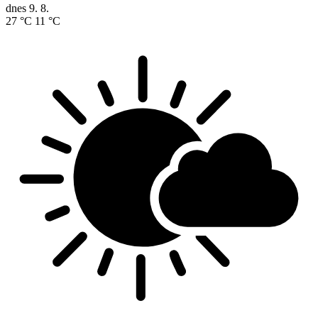
dnes
9. 8.
27 °C
11 °C