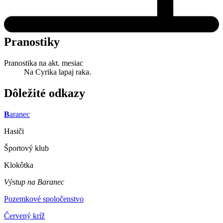
Pranostiky
Pranostika na akt. mesiac
Na Cyrika lapaj raka.
Dôležité odkazy
B
aranec
Hasiči
Športový klub
Klokôtka
Výstup na Baranec
Pozemkové spoločenstvo
Červený kríž