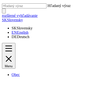
Hľadaný výraz
rozšírené vyhľadávanie
SK
Slovensky
SK
Slovensky
EN
English
DE
Deutsch
Menu
Obec